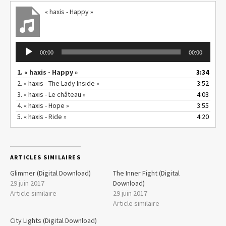
« haxis - Happy »
Lecteur audio
00:00
00:00
1.
« haxis - Happy »
3:34
2.
« haxis - The Lady Inside »
3:52
3.
« haxis - Le château »
4:03
4.
« haxis - Hope »
3:55
5.
« haxis - Ride »
4:20
ARTICLES SIMILAIRES
Glimmer (Digital Download)
The Inner Fight (Digital
29 juin 2017
Download)
Article similaire
29 juin 2017
Article similaire
City Lights (Digital Download)