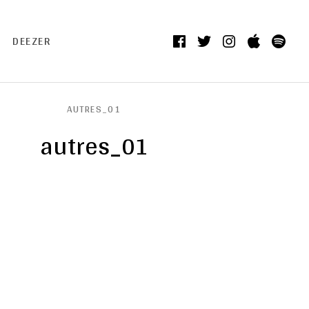
Facebook
Twitter
Instagram
itunes
Spo
DEEZER
AUTRES_01
autres_01