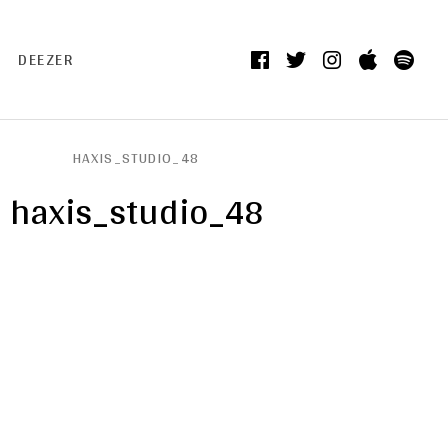
Facebook
Twitter
Instagram
itunes
Spo
DEEZER
HAXIS_STUDIO_48
haxis_studio_48